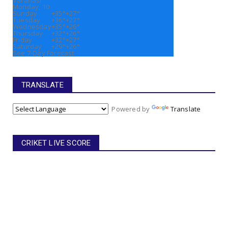
Monday, 10
Sunday
+
35°
+
27°
Tuesday
+
36°
+
27°
Wednesday
+
35°
+
26°
Thursday
+
32°
+
26°
Friday
+
32°
+
27°
Saturday
+
29°
+
26°
See 7-Day Forecast
TRANSLATE
Powered by
Translate
CRIKET LIVE SCORE