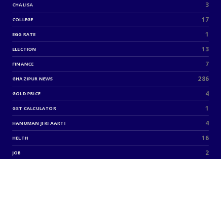
3
CHALISA
17
COLLEGE
1
EGG RATE
13
ELECTION
7
FINANCE
286
GHAZIPUR NEWS
4
GOLD PRICE
1
GST CALCULATOR
4
HANUMAN JI KI AARTI
16
HELTH
2
JOB
4
KAHANI
1
KAVITA
4
LAW
8
LYRICS