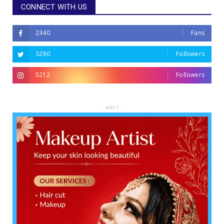
CONNECT WITH US
2340
Fans
3290
Followers
5212
Followers
- ads t -