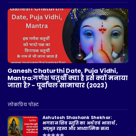
फब्...
August 07, 2026
UNITED STATES
How To Screenshot On Mac - Full
Information (United States)
August 07, 2026
UNITED STATES
The History and Services of Global Atlantic
Financial Group:...
Ganesh Chaturthi Date, Puja Vidhi,
August 07, 2026
Mantra:गणेश चतुर्थी क्या है इसे क्यों मनाया
जाता है? - पूर्वांचल सामाचार (2023)
लोकप्रिय पोस्ट
Ashutosh Shashank Shekhar:
भगवान शिव स्तुति का अर्थ एवं भावार्थ ,
अद्भुत रहस्य और आध्यात्मिक सत्य