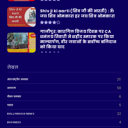
Shiv ji ki aarti (शिव जी की आरती) : ॐ
जय शिव ओमकारा हर जय शिव ओमकारा
गाजीपुर: कारगिल विजय दिवस पर CA
धनंजय तिवारी ने शहीद स्मारक पर किया
माल्यार्पण, वीर जवानों के सर्वोच्च बलिदान
को किया याद
लेबल
21
अंतरराष्ट्रीय समाचार
50
आध्यात्म
6
मौसम समाचार
5
यात्रा
22
BOLLYWOOD NEWS
4
BUSINESS