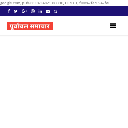
google.com, pub-8818714921397710, DIRECT, f08c47fec0942fa0