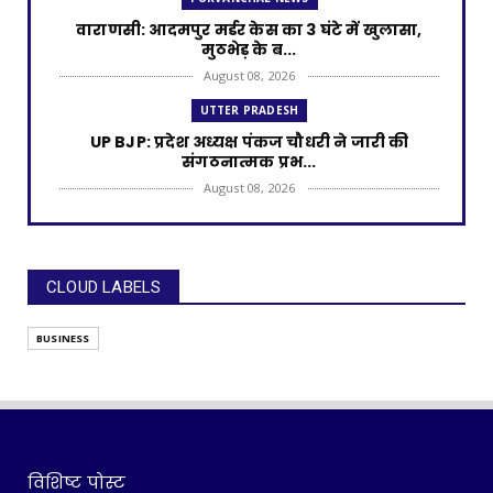
वाराणसी: आदमपुर मर्डर केस का 3 घंटे में खुलासा,
मुठभेड़ के ब...
August 08, 2026
UTTER PRADESH
UP BJP: प्रदेश अध्यक्ष पंकज चौधरी ने जारी की
संगठनात्मक प्रभ...
August 08, 2026
GHAZIPUR NEWS
गाजीपुर: राज्यसभा सांसद डॉ. संगीता बलवंत ने रेल
मंत्री अश्वि...
CLOUD LABELS
August 07, 2026
PURVANCHAL NEWS
BUSINESS
वाराणसी: सिगरा में 'सन्नी' बनकर युवती से शादी
करने वाला सलमा...
August 07, 2026
PURVANCHAL NEWS
काशी ब्रेकिंग: 'तू आजा मेरी गाड़ी में बैठ जा...' गाने पर
विशिष्ट पोस्ट