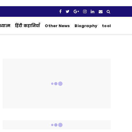
्यात्म
हिंदी कहानियाँ
Other News
Biography
tool
CONNECT WITH US
2340
Fans
3290
Followers
5212
Followers
- ads t -