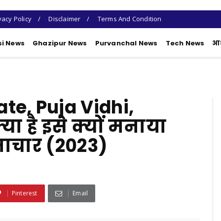
vacy Policy
Disclaimer
Terms And Condition
si News
Ghazipur News
Purvanchal News
Tech News
आध
te, Puja Vidhi,
या है इसे क्यों मनाया
ामाचार (2023)
Pinterest
Email