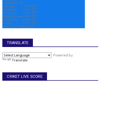
Saturday, 08
Sunday
+
35°
+
27°
Monday
+
34°
+
27°
Tuesday
+
34°
+
27°
Wednesday
+
34°
+
27°
Thursday
+
33°
+
27°
Friday
+
32°
+
26°
See 7-Day Forecast
TRANSLATE
Powered by
Translate
CRIKET LIVE SCORE