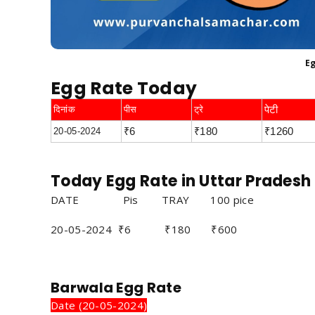
E
Egg Rate Today
दिनांक
पीस
ट्रे
पेटी
20-05-2024
₹6
₹180
₹1260
Today Egg Rate in Uttar Pradesh
DATE
Pis
TRAY 100 pice
20-05-2024
₹6
₹180
₹
600
Barwala Egg Rate
Date (20-05-2024)