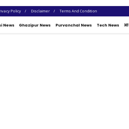
rivacy Policy
Disclaimer
Terms And Condition
si News
Ghazipur News
Purvanchal News
Tech News
आध