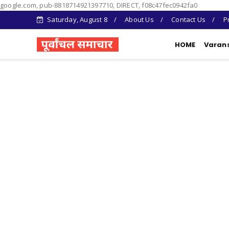
google.com, pub-8818714921397710, DIRECT, f08c47fec0942fa0
Saturday, August 8
About Us
Contact Us
P
HOME
Varan