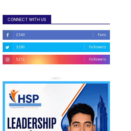
CONNECT WITH US
2340
Fans
3290
Followers
5212
Followers
- ads t -